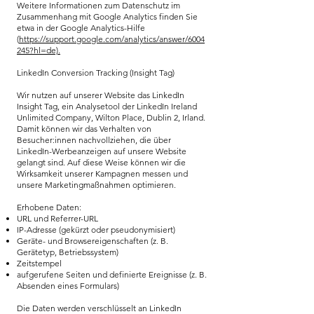
Weitere Informationen zum Datenschutz im
Zusammenhang mit Google Analytics finden Sie
etwa in der Google Analytics-Hilfe
(
https://support.google.com/analytics/answer/6004
245?hl=de).
LinkedIn Conversion Tracking (Insight Tag)
Wir nutzen auf unserer Website das LinkedIn
Insight Tag, ein Analysetool der LinkedIn Ireland
Unlimited Company, Wilton Place, Dublin 2, Irland.
Damit können wir das Verhalten von
Besucher:innen nachvollziehen, die über
LinkedIn-Werbeanzeigen auf unsere Website
gelangt sind. Auf diese Weise können wir die
Wirksamkeit unserer Kampagnen messen und
unsere Marketingmaßnahmen optimieren.
Erhobene Daten:
URL und Referrer-URL
IP-Adresse (gekürzt oder pseudonymisiert)
Geräte- und Browsereigenschaften (z. B.
Gerätetyp, Betriebssystem)
Zeitstempel
aufgerufene Seiten und definierte Ereignisse (z. B.
Absenden eines Formulars)
Die Daten werden verschlüsselt an LinkedIn